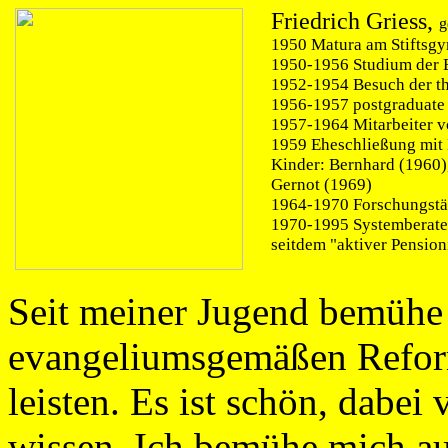
Friedrich Griess,
g
1950 Matura am Stiftsg
1950-1956 Studium der E
1952-1954 Besuch der th
1956-1957 postgraduate 
1957-1964 Mitarbeiter v
1959 Eheschließung mit 
Kinder: Bernhard (1960),
Gernot (1969)
1964-1970 Forschungstä
1970-1995 Systemberate
seitdem "aktiver Pensioni
Seit meiner Jugend bemühe 
evangeliumsgemäßen Reform
leisten. Es ist schön, dabei 
wissen. Ich bemühe mich a